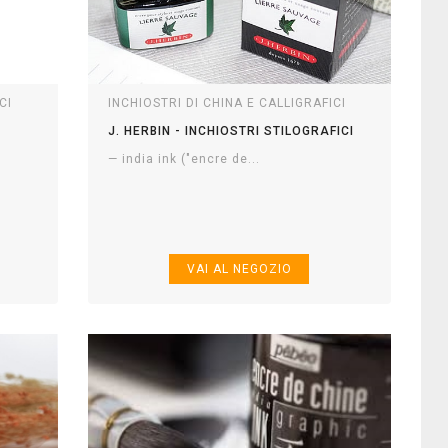
CI
INCHIOSTRI DI CHINA E CALLIGRAFICI
J. HERBIN - INCHIOSTRI STILOGRAFICI
— india ink ("encre de...