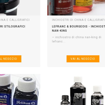
HINA E CALLIGRAFICI
INCHIOSTRI DI CHINA E CALLIGRAFI
RI STILOGRAFICI
LEFRANC & BOURGEOIS - INCHIOS
NAN-KING
— inchiostro di china nan-king di
lefranc...