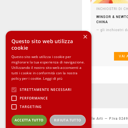
INCHIOSTRI DI C
WINSOR & NEWTO
CHINA
— gli inchiostri 
×
Questo sito web utilizza
cookie
Questo sito web utilizza i cookie per
migliorare la tua esperienza di navigazione.
Utilizzando il nostro sito web acconsenti a
tutti i cookie in conformità con la nostra
policy per i cookie.
Leggi di più
STRETTAMENTE NECESSARI
PERFORMANCE
TARGETING
AMICUCCI
Vendita online di materiali e colori per Belle Arti
—
P.Iva 024
ACCETTA TUTTO
RIFIUTA TUTTO