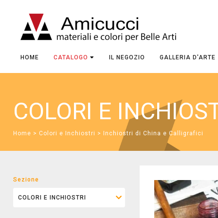
HOME
CATALOGO
IL NEGOZIO
GALLERIA D'ARTE
COLORI E INCHIOS
Home
>
Colori e Inchiostri
>
Inchiostri di China e Calligrafici
Sezione