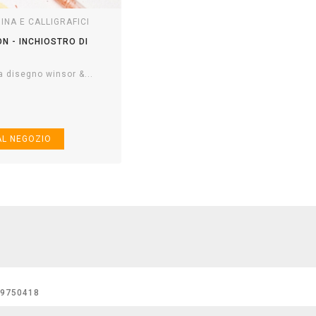
HINA E CALLIGRAFICI
N - INCHIOSTRO DI
da disegno winsor &...
99750418