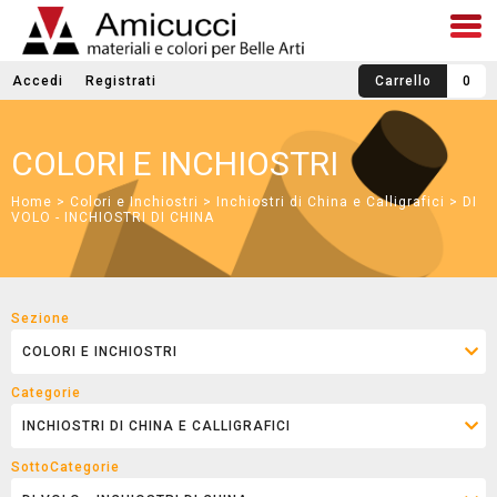
Accedi
Registrati
Carrello
0
COLORI E INCHIOSTRI
Home
>
Colori e Inchiostri
>
Inchiostri di China e Calligrafici
> DI
VOLO - INCHIOSTRI DI CHINA
Sezione
Categorie
SottoCategorie