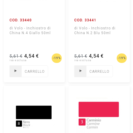
COD. 33440
COD. 33441
di Volo - Inchiostro di
di Volo - Inchiostro di
China N.4 Giallo 50ml
China N.2 Blu 50ml
4,54 €
4,54 €
5,61 €
5,61 €
-19%
-19%
CARRELLO
CARRELLO