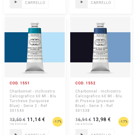
CARRELLO
CARRELLO
COD. 1551
COD. 1552
Charbonnel - Inchiostro
Charbonnel - Inchiostro
Calcografico 60 Ml - Blu
Calcografico 60 Ml - Blu
Turchese (turquoise
di Prussia (prussian
Blue) - Serie 2 - Ref.
Blue) - Serie 3 - Ref.
301543
301538
11,14 €
13,98 €
13,50 €
16,94 €
-17%
-17%