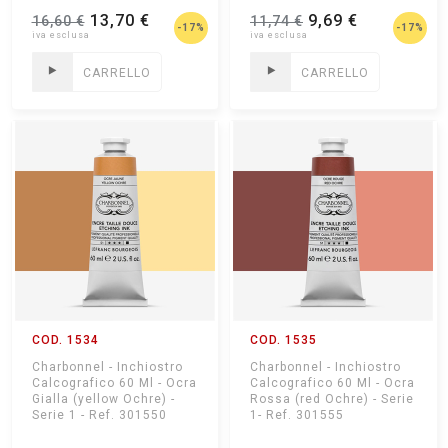
Rs) - Serie 3 - Ref.
13,70 €
9,69 €
16,60 €
11,74 €
301571
-17%
-17%
CARRELLO
CARRELLO
COD. 1534
COD. 1535
Charbonnel - Inchiostro
Charbonnel - Inchiostro
Calcografico 60 Ml - Ocra
Calcografico 60 Ml - Ocra
Gialla (yellow Ochre) -
Rossa (red Ochre) - Serie
Serie 1 - Ref. 301550
1- Ref. 301555