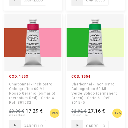
CARRELLO
CARRELLO
COD. 1553
COD. 1554
Charbonnel - Inchiostro
Charbonnel - Inchiostro
Calcografico 60 Ml -
Calcografico 60 Ml -
Rosso Geranio (primario)
Verde Solido (permanent
(geranium Red) - Serie 4 -
Green) - Serie 6 - Ref.
Ref. 301532
301545
17,29 €
27,16 €
23,06 €
32,92 €
-25%
-17%
CARRELLO
CARRELLO