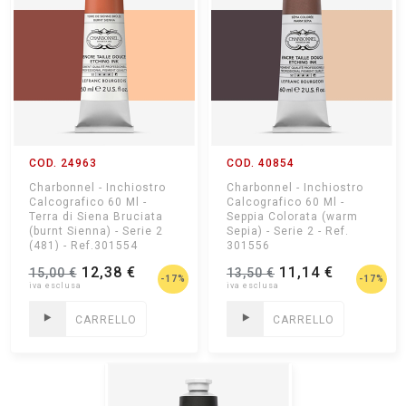
COD. 24963
COD. 40854
Charbonnel - Inchiostro
Charbonnel - Inchiostro
Calcografico 60 Ml -
Calcografico 60 Ml -
Terra di Siena Bruciata
Seppia Colorata (warm
(burnt Sienna) - Serie 2
Sepia) - Serie 2 - Ref.
(481) - Ref.301554
301556
12,38 €
11,14 €
15,00 €
13,50 €
-17%
-17%
CARRELLO
CARRELLO