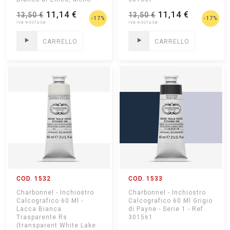
Coprente e Piu'
11,14 €
11,14 €
13,50 €
13,50 €
Trasparente, da Evitare
-17%
-17%
Sulle...
CARRELLO
CARRELLO
COD. 1532
COD. 1533
Charbonnel - Inchiostro
Charbonnel - Inchiostro
Calcografico 60 Ml -
Calcografico 60 Ml Grigio
Lacca Bianca
di Payne - Serie 1 - Ref.
Trasparente Rs
301561
(transparent White Lake