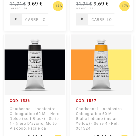
9,69 €
9,69 €
11,74 €
11,74 €
-17%
-17%
CARRELLO
CARRELLO
COD. 1536
COD. 1537
Charbonnel - Inchiostro
Charbonnel - Inchiostro
Calcografico 60 Ml - Nero
Calcografico 60 Ml -
Dolce (soft Black) - Serie
Giallo Indiano (indian
1 - (nero D'avorio, Molto
Yellow) - Serie 4 - Ref.
Viscoso, Facile da
301524
Asciugare, Morbido e