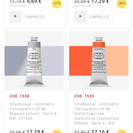
9,69 €
17,29 €
11,74 €
23,06 €
Coprente) - Ref....
-17%
-25%
CARRELLO
CARRELLO
COD. 1538
COD. 1539
Charbonnel - Inchiostro
Charbonnel - Inchiostro
Calcografico 60 Ml -
Calcografico 60 Ml -
Argento (silver) - Serie 4 -
Giallo Capucine
Ref. 301563
(nasturzio) (nasturtium
Yellow) - Serie 6 - Ref.
301526 (colore Fine
17,29 €
27,16 €
23,06 €
32,92 €
Serie)