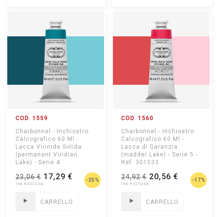
COD. 1559
COD. 1560
Charbonnel - Inchiostro
Charbonnel - Inchiostro
Calcografico 60 Ml -
Calcografico 60 Ml -
Lacca Virinide Solida
Lacca di Garanzia
(permanent Viridian
(madder Lake) - Serie 5 -
Lake) - Serie 4
Ref. 301533
Ref.301549
17,29 €
20,56 €
23,06 €
24,92 €
-25%
-17%
CARRELLO
CARRELLO