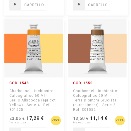
CARRELLO
CARRELLO
COD. 1548
COD. 1550
Charbonnel - Inchiostro
Charbonnel - Inchiostro
Calcografico 60 Ml -
Calcografico 60 Ml -
Giallo Albicocca (apricot
Terra D'ombra Bruciata
Yellow) - Serie 4 - Ref.
(burnt Umber) - Serie 2 -
301525
Ref. 301552
17,29 €
11,14 €
23,06 €
13,50 €
-25%
-17%