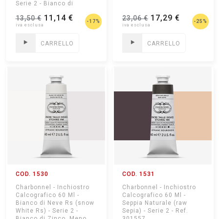
Serie 2 - Bianco di
Titanio Coprente - Ref.
11,14 €
17,29 €
13,50 €
23,06 €
301570
-17%
-25%
CARRELLO
CARRELLO
COD. 1530
COD. 1531
Charbonnel - Inchiostro
Charbonnel - Inchiostro
Calcografico 60 Ml -
Calcografico 60 Ml -
Bianco di Neve Rs (snow
Seppia Naturale (raw
White Rs) - Serie 2 -
Sepia) - Serie 2 - Ref.
Bianco di Zinco, Meno
301557