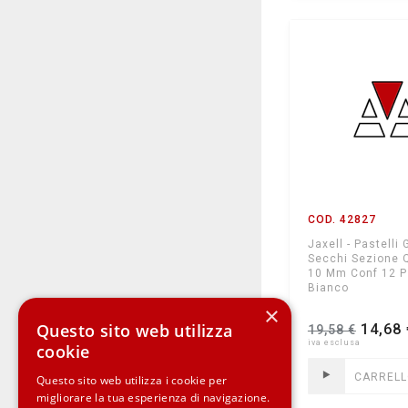
COD. 42827
Jaxell - Pastelli 
Secchi Sezione 
10 Mm Conf 12 P
Bianco
×
Questo sito web utilizza
14,68 
19,58 €
cookie
CARREL
Questo sito web utilizza i cookie per
migliorare la tua esperienza di navigazione.