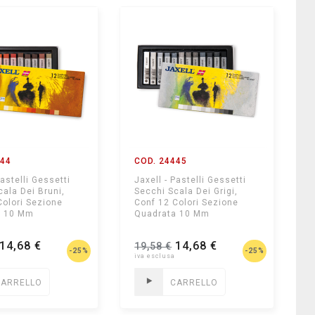
444
COD. 24445
Pastelli Gessetti
Jaxell - Pastelli Gessetti
cala Dei Bruni,
Secchi Scala Dei Grigi,
Colori Sezione
Conf 12 Colori Sezione
a 10 Mm
Quadrata 10 Mm
14,68 €
14,68 €
19,58 €
-25%
-25%
CARRELLO
CARRELLO