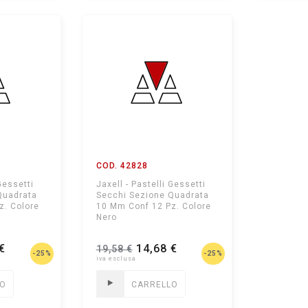
COD. 42828
Gessetti
Jaxell - Pastelli Gessetti
Quadrata
Secchi Sezione Quadrata
z. Colore
10 Mm Conf 12 Pz. Colore
Nero
€
14,68 €
19,58 €
-25%
-25%
LO
CARRELLO