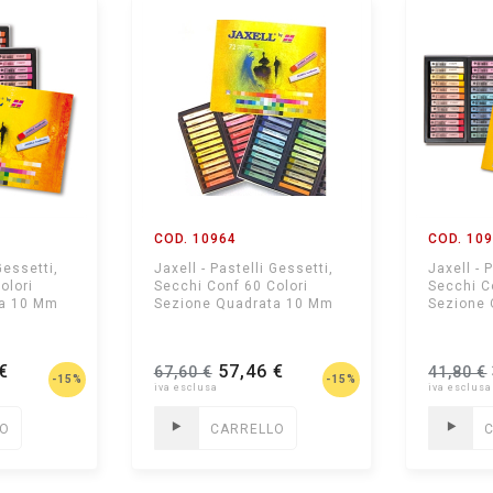
COD. 10964
COD. 10
Gessetti,
Jaxell - Pastelli Gessetti,
Jaxell - 
olori
Secchi Conf 60 Colori
Secchi C
ta 10 Mm
Sezione Quadrata 10 Mm
Sezione
€
57,46 €
67,60 €
41,80 €
-15%
-15%
LO
CARRELLO