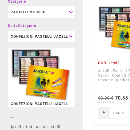
Categorie
SottoCategorie
COD. 10963
Jaxell - Pastelli 
Secchi Conf 72 C
Sezione Quadra
70,55 
83,00 €
CONFEZIONI PASTELLI JAXELL
CARREL
—
jaxell artista sono pastelli