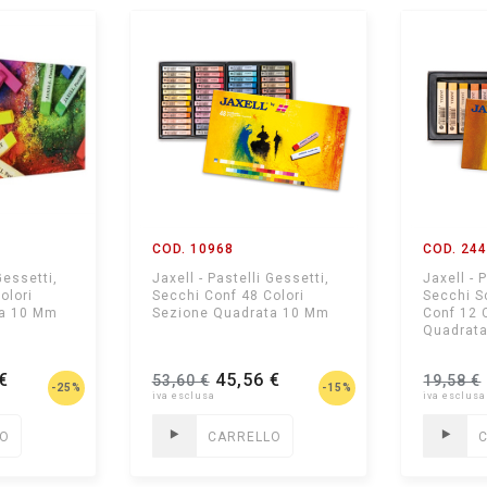
COD. 10968
COD. 24
Gessetti,
Jaxell - Pastelli Gessetti,
Jaxell - 
olori
Secchi Conf 48 Colori
Secchi S
ta 10 Mm
Sezione Quadrata 10 Mm
Conf 12 
Quadrat
€
45,56 €
53,60 €
19,58 €
-25%
-15%
LO
CARRELLO