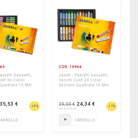
965
COD. 10966
Pastelli Gessetti,
Jaxell - Pastelli Gessetti,
onf 36 Colori
Secchi Conf 24 Colori
 Quadrata 10 Mm
Sezione Quadrata 10 Mm
35,53 €
24,34 €
29,50 €
-15%
-17%
CARRELLO
CARRELLO