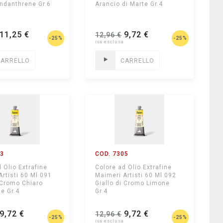
Indanthrene Gr.6
Arancio di Marte Gr.4
11,25 €
9,72 €
12,96 €
-25%
-25%
CARRELLO
CARRELLO
03
COD. 7305
 Olio Extrafine
Colore ad Olio Extrafine
Artisti 60 Ml 091
Maimeri Artisti 60 Ml 092
i Cromo Chiaro
Giallo di Cromo Limone
ne Gr.4
Gr.4
9,72 €
9,72 €
12,96 €
-25%
-25%