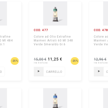
COD. 477
COD. 47
trafine
Colore ad Olio Extrafine
Colore ad
60 Ml 484
Maimeri Artisti 60 Ml 348
Maimeri 
Gr.1
Verde Smeraldo Gr.6
Verde Ve
11,25 €
15,00 €
12,96 €
-25%
-25%
LO
CARRELLO