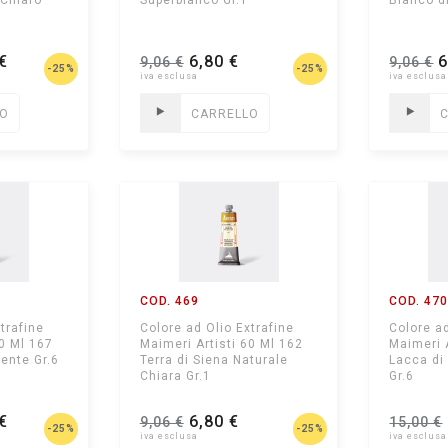
 Chiaro
Superbianco Gr.1
Bianco di
€
6,80 €
6
9,06 €
9,06 €
-25%
-25%
LO
CARRELLO
COD. 469
COD. 47
trafine
Colore ad Olio Extrafine
Colore ad
60 Ml 167
Maimeri Artisti 60 Ml 162
Maimeri 
ente Gr.6
Terra di Siena Naturale
Lacca di
Chiara Gr.1
Gr.6
€
6,80 €
9,06 €
15,00 €
-25%
-25%