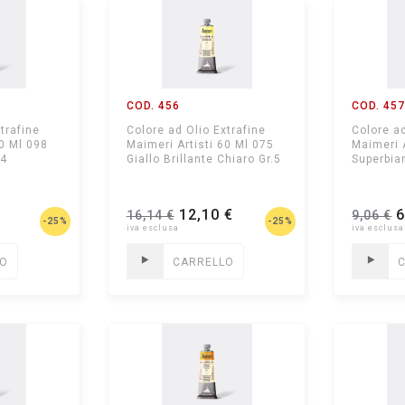
COD. 456
COD. 45
trafine
Colore ad Olio Extrafine
Colore ad
60 Ml 098
Maimeri Artisti 60 Ml 075
Maimeri 
.4
Giallo Brillante Chiaro Gr.5
Superbia
12,10 €
6
16,14 €
9,06 €
-25%
-25%
LO
CARRELLO