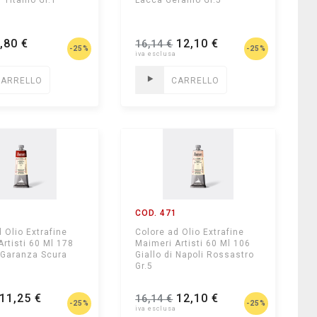
 Titanio Gr.1
Lacca Geranio Gr.5
,80 €
12,10 €
16,14 €
-25%
-25%
CARRELLO
CARRELLO
0
COD. 471
 Olio Extrafine
Colore ad Olio Extrafine
Artisti 60 Ml 178
Maimeri Artisti 60 Ml 106
 Garanza Scura
Giallo di Napoli Rossastro
Gr.5
11,25 €
12,10 €
16,14 €
-25%
-25%