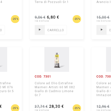
.4
Terra di Pozzuoli Gr.1
Arancio 
6,80 €
9,06 €
15,00 €
-25%
-25%
LO
CARRELLO
COD. 7301
COD. 73
trafine
Colore ad Olio Extrafine
Colore ad
60 Ml 076
Maimeri Artisti 60 Ml 082
Maimeri 
Scuro Gr.5
Giallo di Cadmio Limone
Giallo d
Gr.7
Imitazio
€
28,30 €
37,74 €
12,96 €
-25%
-25%