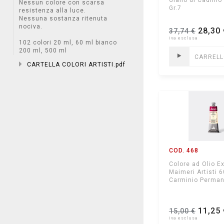
Giallo di Cadmio
Nessun colore con scarsa
Gr.7
resistenza alla luce.
Nessuna sostanza ritenuta
nociva.
28,30 
37,74 €
102 colori 20 ml, 60 ml bianco
200 ml, 500 ml
CARREL
CARTELLA COLORI ARTISTI.pdf
COD. 468
Colore ad Olio Ex
Maimeri Artisti 
Carminio Perman
11,25 
15,00 €