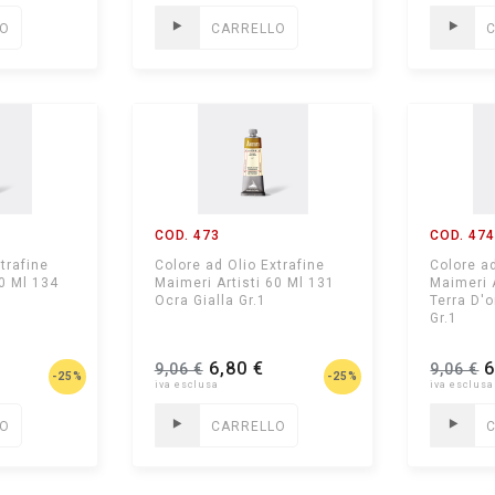
LO
CARRELLO
COD. 473
COD. 47
trafine
Colore ad Olio Extrafine
Colore ad
60 Ml 134
Maimeri Artisti 60 Ml 131
Maimeri 
Ocra Gialla Gr.1
Terra D'
Gr.1
6,80 €
6
9,06 €
9,06 €
-25%
-25%
LO
CARRELLO