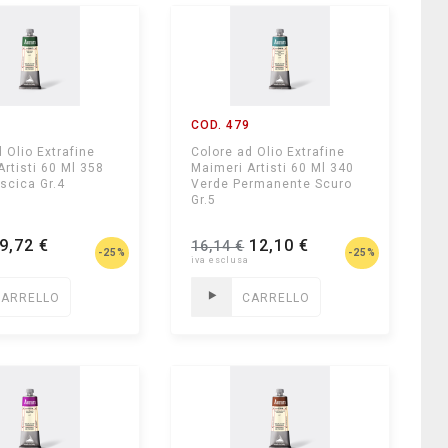
8
COD. 479
 Olio Extrafine
Colore ad Olio Extrafine
Artisti 60 Ml 358
Maimeri Artisti 60 Ml 340
scica Gr.4
Verde Permanente Scuro
Gr.5
9,72 €
12,10 €
16,14 €
-25%
-25%
CARRELLO
CARRELLO