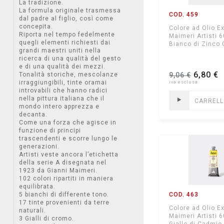
La tradizione.
La formula originale trasmessa
COD. 459
dal padre al figlio, così come
concepita.
Colore ad Olio Ex
Riporta nel tempo fedelmente
Maimeri Artisti 
quegli elementi richiesti dai
Bianco di Zinco G
grandi maestri uniti nella
ricerca di una qualità del gesto
e di una qualità dei mezzi.
6,80 €
Tonalità storiche, mescolanze
9,06 €
irraggiungibili, tinte oramai
introvabili che hanno radici
nella pittura italiana che il
CARREL
mondo intero apprezza e
decanta.
Come una forza che agisce in
funzione di principi
trascendenti e scorre lungo le
generazioni.
Artisti veste ancora l’etichetta
della serie A disegnata nel
1923 da Gianni Maimeri.
102 colori ripartiti in maniera
equilibrata.
5 bianchi di differente tono.
COD. 463
17 tinte provenienti da terre
Colore ad Olio Ex
naturali.
Maimeri Artisti 
3 Gialli di cromo.