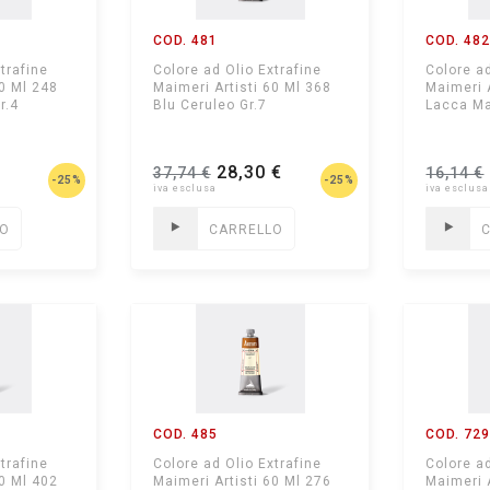
COD. 481
COD. 48
trafine
Colore ad Olio Extrafine
Colore ad
60 Ml 248
Maimeri Artisti 60 Ml 368
Maimeri 
r.4
Blu Ceruleo Gr.7
Lacca Ma
28,30 €
37,74 €
16,14 €
-25%
-25%
LO
CARRELLO
COD. 485
COD. 72
trafine
Colore ad Olio Extrafine
Colore ad
60 Ml 402
Maimeri Artisti 60 Ml 276
Maimeri 