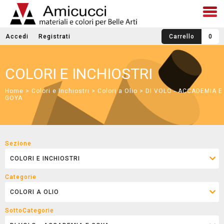
Accedi
Registrati
Carrello
0
COLORI E INCHIOSTRI
Home
>
Colori e Inchiostri
>
Colori a Olio
> DI VOLO - ACCADEMIA E
GOYA
Sezione
Categorie
SottoCategorie