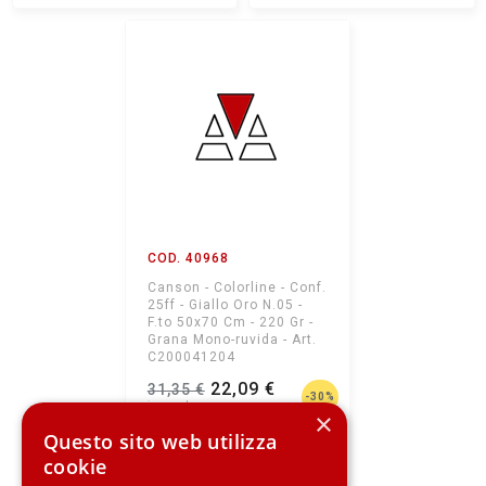
COD. 40968
Canson - Colorline - Conf.
25ff - Giallo Oro N.05 -
F.to 50x70 Cm - 220 Gr -
Grana Mono-ruvida - Art.
C200041204
22,09 €
31,35 €
-30%
×
Questo sito web utilizza
CARRELLO
cookie