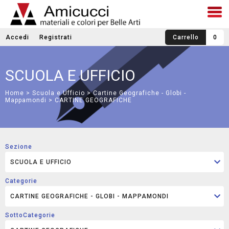
Accedi
Registrati
Carrello
0
SCUOLA E UFFICIO
Home
>
Scuola e Ufficio
>
Cartine Geografiche - Globi -
Mappamondi
> CARTINE GEOGRAFICHE
Sezione
Categorie
SottoCategorie