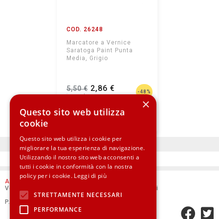
COD. 26248
Marcatore a Vernice
Saratoga Paint Punta
Media, Grigio
2,86 €
5,50 €
-48%
×
Questo sito web utilizza
CARRELLO
cookie
Questo sito web utilizza i cookie per
migliorare la tua esperienza di navigazione.
Utilizzando il nostro sito web acconsenti a
tutti i cookie in conformità con la nostra
policy per i cookie.
Leggi di più
AMICUCCI
Vendita online di materiali e colori per Belle Arti
STRETTAMENTE NECESSARI
P.Iva 02499750418
PERFORMANCE