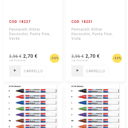
COD. 18227
COD. 18231
Pennarelli Glitter
Pennarelli Glitter
Decocolor, Punta Fine,
Decocolor, Punta Fine,
Verde
Viola
2,70 €
2,70 €
3,96 €
3,96 €
-32%
-32%
CARRELLO
CARRELLO