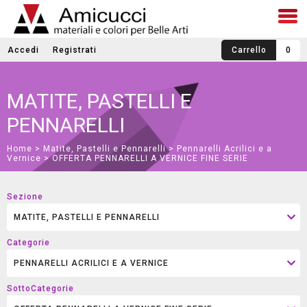
Accedi
Registrati
Carrello
0
MATITE, PASTELLI E
PENNARELLI
Home
>
Matite, Pastelli e Pennarelli
>
Pennarelli Acrilici e a
Vernice
> OFFERTA PENNARELLI A VERNICE FINE SERIE
Sezione
Categorie
SottoCategorie