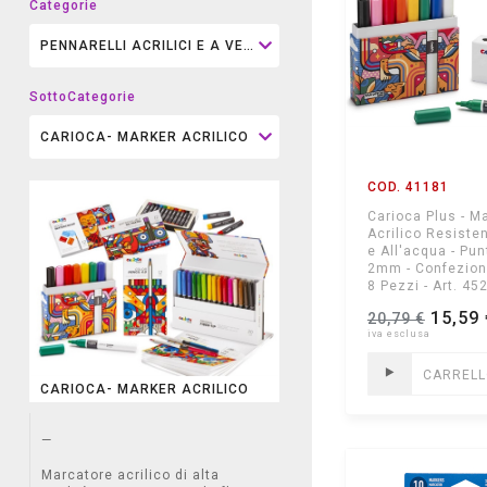
Categorie
SottoCategorie
COD. 41181
Carioca Plus - M
Acrilico Resisten
e All'acqua - Pun
2mm - Confezione
8 Pezzi - Art. 45
15,59 
20,79 €
CARREL
CARIOCA- MARKER ACRILICO
—
Marcatore acrilico di alta