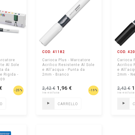
COD. 41182
COD. 42
arcatore
Carioca Plus - Marcatore
Carioca 
te Al Sole
Acrilico Resistente Al Sole
Acrilico 
ta da
e All'acqua - Punta da
e All'acq
 Rigida -
2mm - Bianco
2mm - N
209
€
1,96 €
1
2,42 €
2,42 €
-25%
-19%
LO
CARRELLO