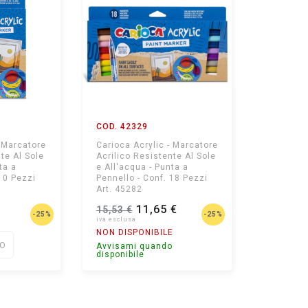
COD. 42329
- Marcatore
Carioca Acrylic - Marcatore
te Al Sole
Acrilico Resistente Al Sole
ta a
e All'acqua - Punta a
 10 Pezzi
Pennello - Conf. 18 Pezzi
Art. 45282
11,65 €
15,53 €
-25%
-25%
NON DISPONIBILE
LO
Avvisami quando
disponibile