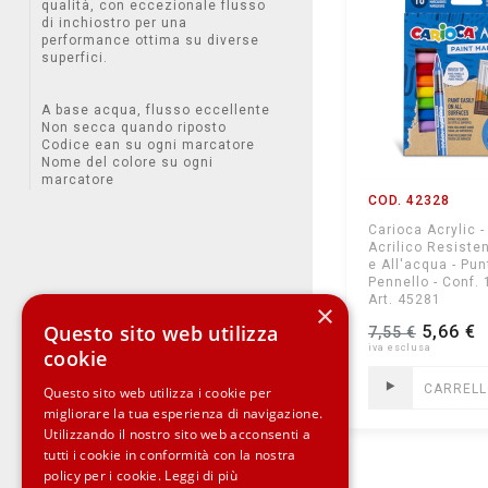
qualità, con eccezionale flusso
di inchiostro per una
performance ottima su diverse
superfici.
A base acqua, flusso eccellente
Non secca quando riposto
Codice ean su ogni marcatore
Nome del colore su ogni
marcatore
COD. 42328
Carioca Acrylic 
Acrilico Resisten
e All'acqua - Pun
Pennello - Conf.
Art. 45281
×
Questo sito web utilizza
5,66 €
7,55 €
cookie
CARREL
Questo sito web utilizza i cookie per
migliorare la tua esperienza di navigazione.
Utilizzando il nostro sito web acconsenti a
tutti i cookie in conformità con la nostra
policy per i cookie.
Leggi di più