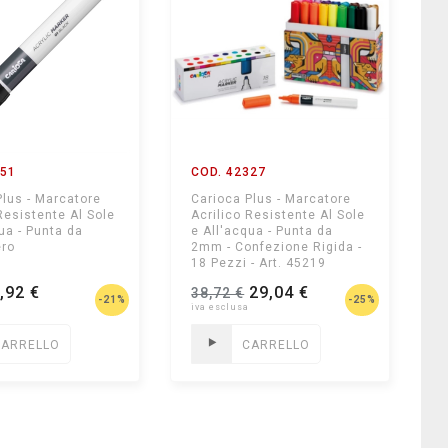
051
COD. 42327
Plus - Marcatore
Carioca Plus - Marcatore
Resistente Al Sole
Acrilico Resistente Al Sole
ua - Punta da
e All'acqua - Punta da
ero
2mm - Confezione Rigida -
18 Pezzi - Art. 45219
,92 €
29,04 €
38,72 €
-21%
-25%
CARRELLO
CARRELLO