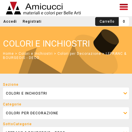
Accedi
Registrati
Carrello
0
COLORI E INCHIOSTRI
Home
>
Colori e Inchiostri
>
Colori per Decorazione
> LEFRANC &
BOURGEOIS - DECO
Sezione
Categorie
SottoCategorie