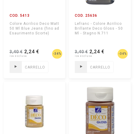
COD. 5413
COD. 25636
Colore Acrilico Deco Matt
Lefranc - Colore Acrilico
50 Ml Blue Jeans (fino ad
Brillante Deco Gloss - 50
Esaurimento Scorte)
Ml - Stagno N.711
2,24 €
2,24 €
3,40 €
3,40 €
-34%
-34%
CARRELLO
CARRELLO